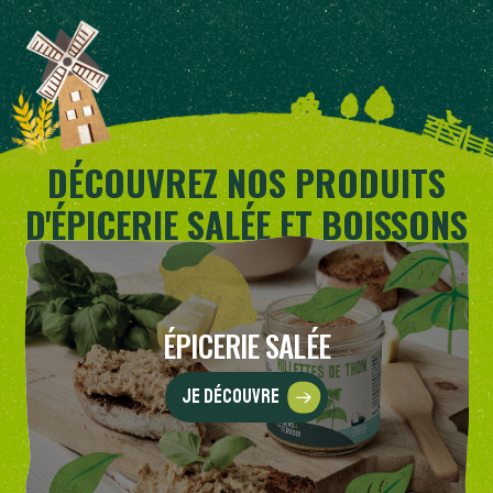
DÉCOUVREZ NOS PRODUITS
D'ÉPICERIE SALÉE ET BOISSONS
SANS ALCOOL
ÉPICERIE SALÉE
Je découvre