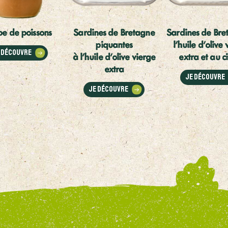
e de poissons
Sardines de Bretagne
Sardines de Bre
piquantes
l'huile d'olive 
 découvre
à l'huile d'olive vierge
extra et au c
extra
Je découvre
Je découvre