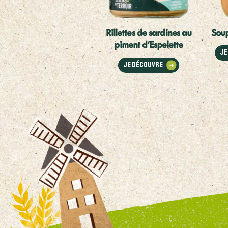
Rillettes de sardines au
Soup
piment d'Espelette
Je
Je découvre