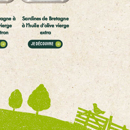
tagne à
Sardines de Bretagne
vierge
à l'huile d'olive vierge
itron
extra
Je découvre