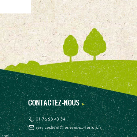
CONTACTEZ-NOUS
01 76 28 43 54
serviceclient@les-sens-du-terroir.fr
lcool